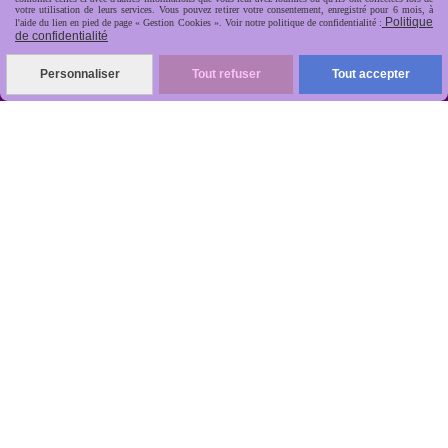
votre utilisation de leurs services. Vous pouvez retirer votre consentement, enregistré pour 6 mois, à
Politique
l'aide du lien en pied de page « Gestion Cookies ». Voir notre politique de confidentialité :
de confidentialité
Personnaliser
Tout refuser
Tout accepter
ANTIKOBJET
Louot
Jean-Noël
Numéro de TVA : FR 48512499997 - Siret :
512499997
RCS : 512499997 - Code NAF : - Capital :
Code caisse : 1 - Nombre d'impression : 1 -
Code opérateur : 96
Rep PAP FR334013_01JXMD
Citeo 564482