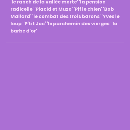
'le ranch de la vallée morte' 'la pension
radicelle' 'Placid et Muzo' 'Pif le chien' 'Bob
Mallard' 'le combat des trois barons' 'Yves le
loup' 'P'tit Joc' 'le parchemin des vierges' 'la
barbe d'or'