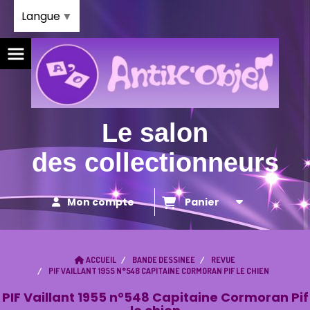
Panneau de gestion des cookies
Langue
▼
Le salon
des collectionneurs
Mon compte
Panier
ACCUEIL
BANDE DESSINEE
REVUE
PIF VAILLANT 1955 N°548 CAPITAINE CORMORAN PIF LE CHIEN
PIF Vaillant 1955 n°548 Capitaine Cormoran Pif