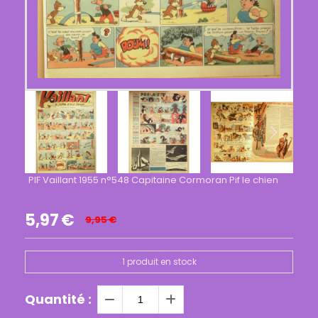
PIF Vaillant 1955 n°548 Capitaine Cormoran Pif le chien
5,97
€
9,95
€
1
produit en stock
Quantité :