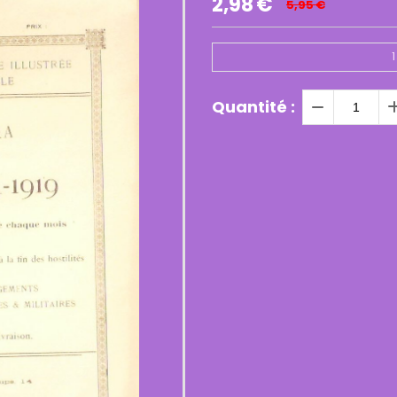
2,98
€
5,95
€
1
Quantité :