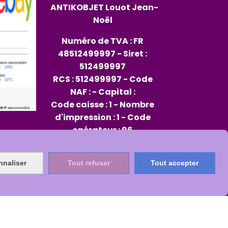
ANTIKOBJET
Louot
Jean-
Noël
Numéro de TVA : FR
48512499997 - Siret :
512499997
RCS : 512499997 - Code
NAF : - Capital :
Code caisse : 1 - Nombre
d'impression : 1 - Code
opérateur : 96
Rep PAP FR334013_01JXMD
nnaliser
Tout refuser
Tout accepter
Citeo 564482
s
Mon Compte
Créer un site internet