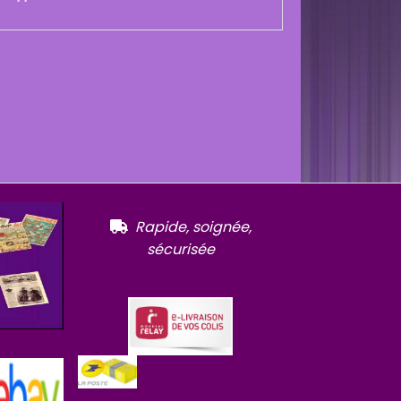
R
apide, soignée,

sécurisée