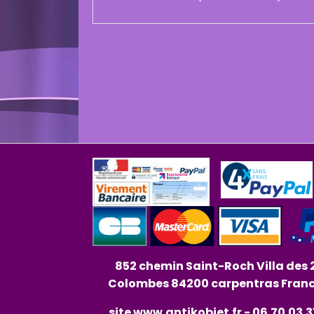
852 chemin Saint-Roch Villa des 
Colombes 84200 carpentras Fran
site
www.antikobjet.fr
- 06.70.03.3