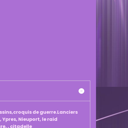
sins,croquis de guerre.Lanciers
Ypres, Nieuport, le raid
e, , citadelle