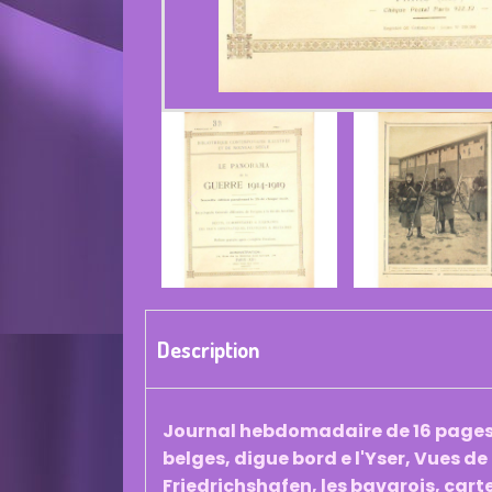
Description
Journal hebdomadaire de 16 pages 
belges, digue bord e l'Yser, Vues d
Friedrichshafen, les bavarois, carte