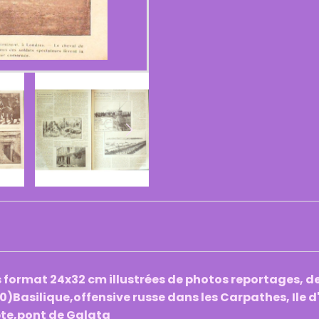
ormat 24x32 cm illustrées de photos reportages, des
Basilique,offensive russe dans les Carpathes, Ile d'
pte,pont de Galata