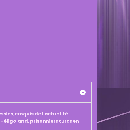
sins,croquis de l'actualité
Héligoland, prisonniers turcs en