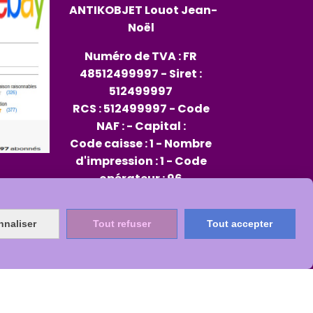
ANTIKOBJET
Louot
Jean-
Noël
Numéro de TVA : FR
48512499997 - Siret :
512499997
RCS : 512499997 - Code
NAF : - Capital :
Code caisse : 1 - Nombre
d'impression : 1 - Code
opérateur : 96
Rep PAP FR334013_01JXMD
nnaliser
Tout refuser
Tout accepter
Citeo 564482
s
Mon Compte
Créer un site internet