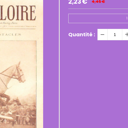
2,23
€
4,45
€
1
Quantité :