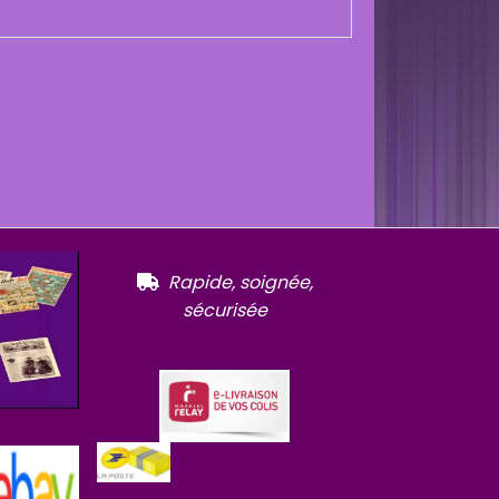
R
apide, soignée,

sécurisée