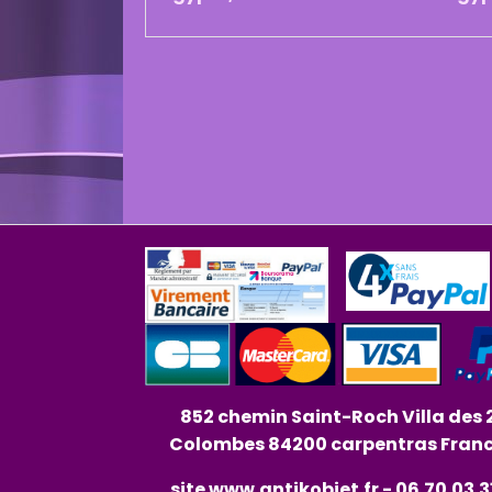
852 chemin Saint-Roch Villa des 
Colombes 84200 carpentras Fran
site
www.antikobjet.fr
- 06.70.03.3