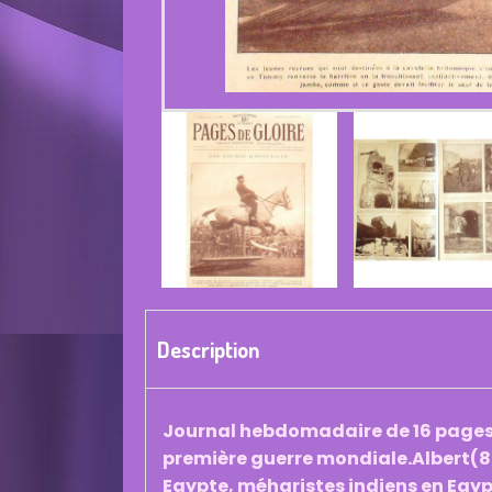
Description
Journal hebdomadaire de 16 pages f
première guerre mondiale.Albert(80)
Egypte, méharistes indiens en Egy