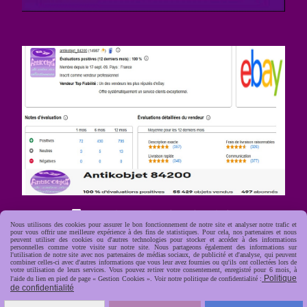
R
apide, soignée, sécurisée

Nous utilisons des cookies pour assurer le bon fonctionnement de notre site et analyser notre trafic et
pour vous offrir une meilleure expérience à des fins de statistiques. Pour cela, nos partenaires et nous
peuvent utiliser des cookies ou d'autres technologies pour stocker et accéder à des informations
personnelles comme votre visite sur notre site. Nous partageons également des informations sur
l'utilisation de notre site avec nos partenaires de médias sociaux, de publicité et d'analyse, qui peuvent
combiner celles-ci avec d'autres informations que vous leur avez fournies ou qu'ils ont collectées lors de
votre utilisation de leurs services. Vous pouvez retirer votre consentement, enregistré pour 6 mois, à
Politique
l'aide du lien en pied de page « Gestion Cookies ». Voir notre politique de confidentialité :
de confidentialité