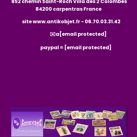
852 chemin Saint-Roch Villa des 2 Colombes
84200 carpentras France
site
www.antikobjet.fr
- 06.70.03.31.42
✉️a
[email protected]
paypal =
[email protected]