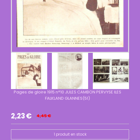
Pages de gloire 1915 n°10 JULES CAMBON PERVYSE ILES
FALKLAND GLANNES(51)
2,23
€
4,45
€
1
produit en stock