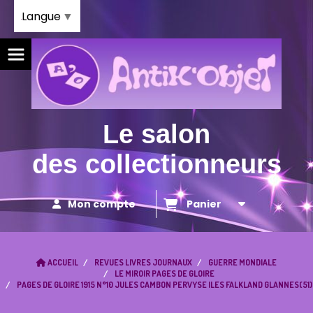
Panneau de gestion des cookies
Langue
▼
Le salon
des collectionneurs
Mon compte
Panier
ACCUEIL
REVUES LIVRES JOURNAUX
GUERRE MONDIALE
LE MIROIR PAGES DE GLOIRE
PAGES DE GLOIRE 1915 N°10 JULES CAMBON PERVYSE ILES FALKLAND GLANNES(51)