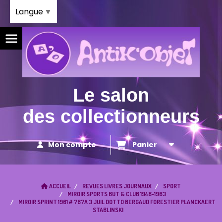
Panneau de gestion des cookies
Langue
▼
Le salon
des collectionneurs
Mon compte
Panier
ACCUEIL
REVUES LIVRES JOURNAUX
SPORT
MIROIR SPORTS BUT & CLUB 1948-1963
MIROIR SPRINT 1961 # 787A 3 JUIL DOTTO BERGAUD FORESTIER PLANCKAERT
STABLINSKI