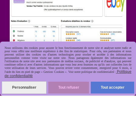
Nous utilisons des cookies pour assurer le bon fonctionnement de notre site et analyser notre trafic et
pour vous offrir une meilleure expérience à des fins de statistiques. Pour cela, nos partenaires et nous
peuvent utiliser des cookies ou d'autres technologies pour stocker et accéder à des informations
personnelles comme votre visite sur notre site. Nous partageons également des informations sur
l'utilisation de notre site avec nos partenaires de médias sociaux, de publicité et d'analyse, qui peuvent
R
apide, soignée, sécurisée

combiner celles-ci avec d'autres informations que vous leur avez fournies ou qu'ils ont collectées lors de
votre utilisation de leurs services. Vous pouvez retirer votre consentement, enregistré pour 6 mois, à
Politique
l'aide du lien en pied de page « Gestion Cookies ». Voir notre politique de confidentialité :
de confidentialité
Personnaliser
Tout refuser
Tout accepter