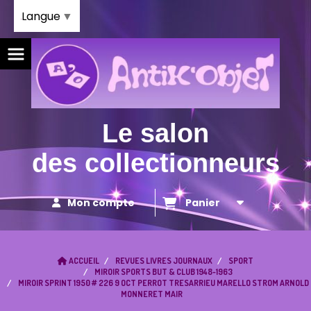
Panneau de gestion des cookies
Langue
▼
Le salon
des collectionneurs
Mon compte
Panier
ACCUEIL
REVUES LIVRES JOURNAUX
SPORT
MIROIR SPORTS BUT & CLUB 1948-1963
MIROIR SPRINT 1950 # 226 9 OCT PERROT TRESARRIEU MARELLO STROM ARNOLD
MONNERET MAIR