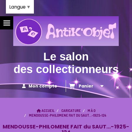
Panneau de gestion des cookies
Langue
▼
Le salon
des collectionneurs
Mon compte
Panier
ACCUEIL
CARICATURE
M À O
MENDOUSSE-PHILOMENE FAIT DU SAUT...-1925-124
MENDOUSSE-PHILOMENE FAIT du SAUT...-1925-