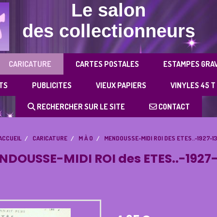
Le salon
des collectionneurs
CARICATURE
CARTES POSTALES
ESTAMPES GRA
TS
PUBLICITES
VIEUX PAPIERS
VINYLES 45 T
RECHERCHER SUR LE SITE
CONTACT
ACCUEIL
CARICATURE
M À O
MENDOUSSE-MIDI ROI DES ETES..-1927-1
NDOUSSE-MIDI ROI des ETES..-1927-