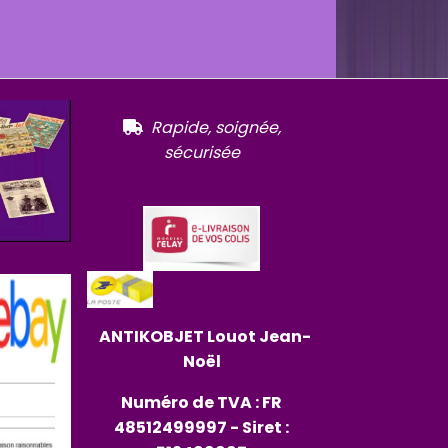
R
apide, soignée,

sécurisée
ANTIKOBJET
Louot
Jean-
Noël
Numéro de TVA : FR
48512499997 - Siret :