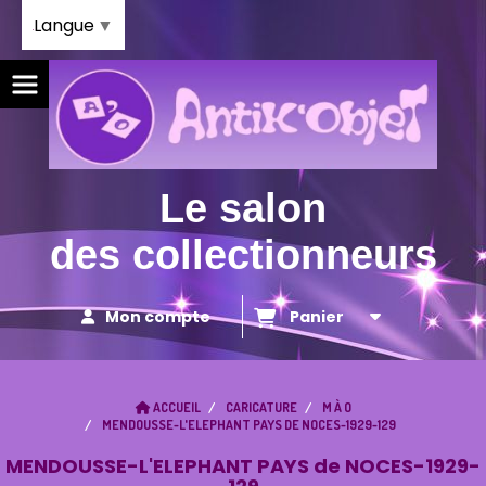
Panneau de gestion des cookies
Langue
▼
Le salon
des collectionneurs
Mon compte
Panier
ACCUEIL
CARICATURE
M À O
MENDOUSSE-L'ELEPHANT PAYS DE NOCES-1929-129
MENDOUSSE-L'ELEPHANT PAYS de NOCES-1929-