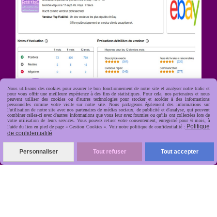
Nous utilisons des cookies pour assurer le bon fonctionnement de notre site et analyser notre trafic et
pour vous offrir une meilleure expérience à des fins de statistiques. Pour cela, nos partenaires et nous
peuvent utiliser des cookies ou d'autres technologies pour stocker et accéder à des informations
personnelles comme votre visite sur notre site. Nous partageons également des informations sur
R
apide, soignée, sécurisée

l'utilisation de notre site avec nos partenaires de médias sociaux, de publicité et d'analyse, qui peuvent
combiner celles-ci avec d'autres informations que vous leur avez fournies ou qu'ils ont collectées lors de
votre utilisation de leurs services. Vous pouvez retirer votre consentement, enregistré pour 6 mois, à
Politique
l'aide du lien en pied de page « Gestion Cookies ». Voir notre politique de confidentialité :
de confidentialité
Personnaliser
Tout refuser
Tout accepter