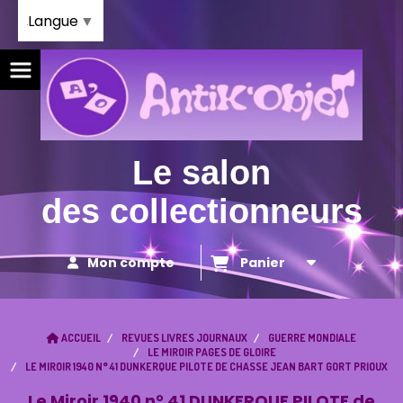
Panneau de gestion des cookies
Langue
▼
Le salon
des collectionneurs
Mon compte
Panier
ACCUEIL
REVUES LIVRES JOURNAUX
GUERRE MONDIALE
LE MIROIR PAGES DE GLOIRE
LE MIROIR 1940 N° 41 DUNKERQUE PILOTE DE CHASSE JEAN BART GORT PRIOUX
Le Miroir 1940 n° 41 DUNKERQUE PILOTE de