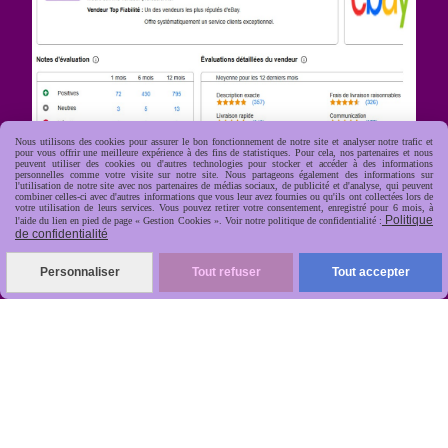
Nous utilisons des cookies pour assurer le bon fonctionnement de notre site et analyser notre trafic et
pour vous offrir une meilleure expérience à des fins de statistiques. Pour cela, nos partenaires et nous
peuvent utiliser des cookies ou d'autres technologies pour stocker et accéder à des informations
personnelles comme votre visite sur notre site. Nous partageons également des informations sur
l'utilisation de notre site avec nos partenaires de médias sociaux, de publicité et d'analyse, qui peuvent
R
apide, soignée, sécurisée
combiner celles-ci avec d'autres informations que vous leur avez fournies ou qu'ils ont collectées lors de

votre utilisation de leurs services. Vous pouvez retirer votre consentement, enregistré pour 6 mois, à
Politique
l'aide du lien en pied de page « Gestion Cookies ». Voir notre politique de confidentialité :
de confidentialité
Personnaliser
Tout refuser
Tout accepter