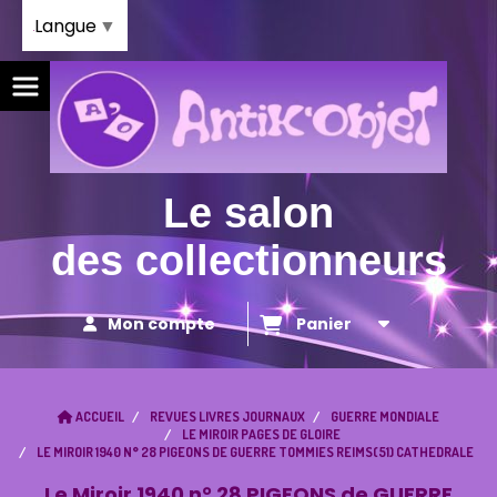
Panneau de gestion des cookies
Langue
▼
Le salon
des collectionneurs
Mon compte
Panier
ACCUEIL
REVUES LIVRES JOURNAUX
GUERRE MONDIALE
LE MIROIR PAGES DE GLOIRE
LE MIROIR 1940 N° 28 PIGEONS DE GUERRE TOMMIES REIMS(51) CATHEDRALE
Le Miroir 1940 n° 28 PIGEONS de GUERRE