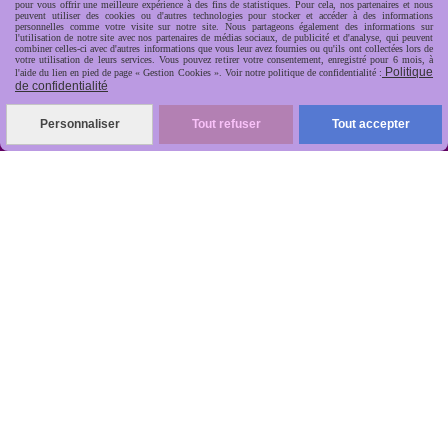
pour vous offrir une meilleure expérience à des fins de statistiques. Pour cela, nos partenaires et nous
peuvent utiliser des cookies ou d'autres technologies pour stocker et accéder à des informations
personnelles comme votre visite sur notre site. Nous partageons également des informations sur
l'utilisation de notre site avec nos partenaires de médias sociaux, de publicité et d'analyse, qui peuvent
combiner celles-ci avec d'autres informations que vous leur avez fournies ou qu'ils ont collectées lors de
votre utilisation de leurs services. Vous pouvez retirer votre consentement, enregistré pour 6 mois, à
Politique
l'aide du lien en pied de page « Gestion Cookies ». Voir notre politique de confidentialité :
de confidentialité
R
apide, soignée, sécurisée

Personnaliser
Tout refuser
Tout accepter
ANTIKOBJET
Louot
Jean-Noël