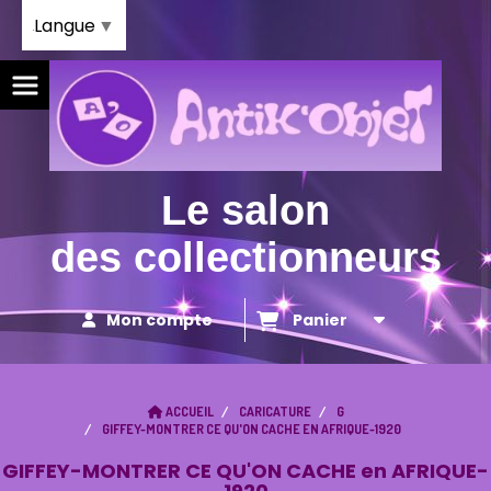
Panneau de gestion des cookies
Langue
▼
Le salon
des collectionneurs
Mon compte
Panier
ACCUEIL
CARICATURE
G
GIFFEY-MONTRER CE QU'ON CACHE EN AFRIQUE-1920
GIFFEY-MONTRER CE QU'ON CACHE en AFRIQUE-