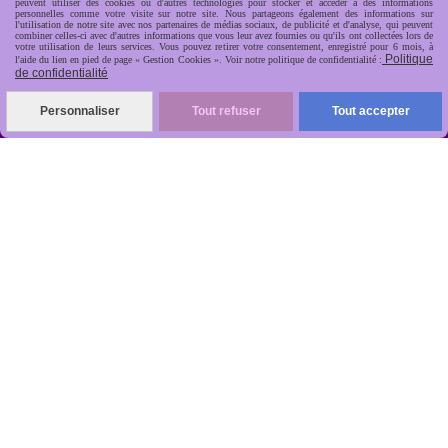
peuvent utiliser des cookies ou d'autres technologies pour stocker et accéder à des informations
personnelles comme votre visite sur notre site. Nous partageons également des informations sur
l'utilisation de notre site avec nos partenaires de médias sociaux, de publicité et d'analyse, qui peuvent
combiner celles-ci avec d'autres informations que vous leur avez fournies ou qu'ils ont collectées lors de
votre utilisation de leurs services. Vous pouvez retirer votre consentement, enregistré pour 6 mois, à
Politique
l'aide du lien en pied de page « Gestion Cookies ». Voir notre politique de confidentialité :
de confidentialité
R
apide, soignée, sécurisée

Personnaliser
Tout refuser
Tout accepter
ANTIKOBJET
Louot
Jean-Noël