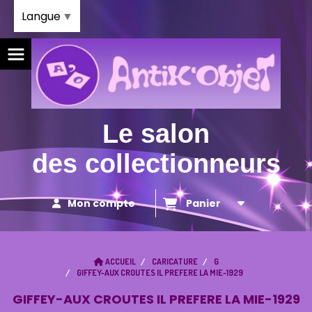
Panneau de gestion des cookies
Langue
▼
Le salon
des collectionneurs
Mon compte
Panier
ACCUEIL
CARICATURE
G
GIFFEY-AUX CROUTES IL PREFERE LA MIE-1929
GIFFEY-AUX CROUTES IL PREFERE LA MIE-1929