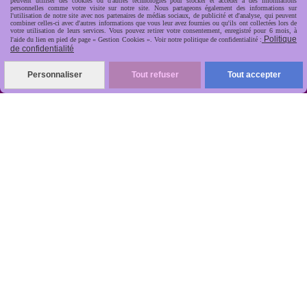
peuvent utiliser des cookies ou d'autres technologies pour stocker et accéder à des informations
personnelles comme votre visite sur notre site. Nous partageons également des informations sur
l'utilisation de notre site avec nos partenaires de médias sociaux, de publicité et d'analyse, qui peuvent
combiner celles-ci avec d'autres informations que vous leur avez fournies ou qu'ils ont collectées lors de
votre utilisation de leurs services. Vous pouvez retirer votre consentement, enregistré pour 6 mois, à
Politique
l'aide du lien en pied de page « Gestion Cookies ». Voir notre politique de confidentialité :
de confidentialité
R
apide, soignée, sécurisée

Personnaliser
Tout refuser
Tout accepter
ANTIKOBJET
Louot
Jean-Noël