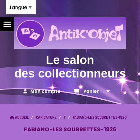
Panneau de gestion des cookies
Langue
▼
Le salon
des collectionneurs
Mon compte
Panier
ACCUEIL
CARICATURE
F
FABIANO-LES SOUBRETTES-1926
FABIANO-LES SOUBRETTES-1926