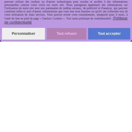
peuvent utiliser des cookies ou d'autres technologies pour stocker et accéder à des informations
personnelles comme votre visite sur notre site. Nous partageons également des informations sur
l'utilisation de notre site avec nos partenaires de médias sociaux, de publicité et d'analyse, qui peuvent
combiner celles-ci avec d'autres informations que vous leur avez fournies ou qu'ils ont collectées lors de
votre utilisation de leurs services. Vous pouvez retirer votre consentement, enregistré pour 6 mois, à
Politique
l'aide du lien en pied de page « Gestion Cookies ». Voir notre politique de confidentialité :
de confidentialité
R
apide, soignée, sécurisée

Personnaliser
Tout refuser
Tout accepter
ANTIKOBJET
Louot
Jean-Noël