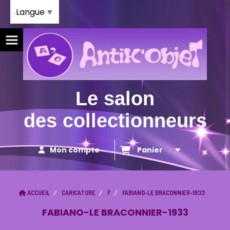
Panneau de gestion des cookies
Langue
▼
Le salon
des collectionneurs
Mon compte
Panier
ACCUEIL
CARICATURE
F
FABIANO-LE BRACONNIER-1933
FABIANO-LE BRACONNIER-1933