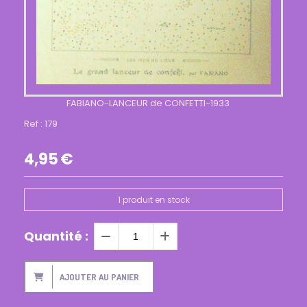
FABIANO-LANCEUR de CONFETTI-1933
Ref :
179
4,95
€
1
produit en stock
Quantité :
AJOUTER AU PANIER