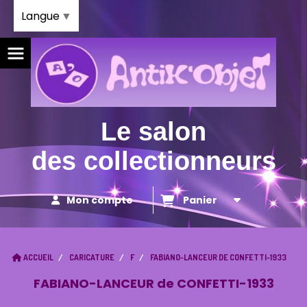
Panneau de gestion des cookies
Langue
▼
Le salon
des collectionneurs
Mon compte
Panier
ACCUEIL
CARICATURE
F
FABIANO-LANCEUR DE CONFETTI-1933
FABIANO-LANCEUR de CONFETTI-1933