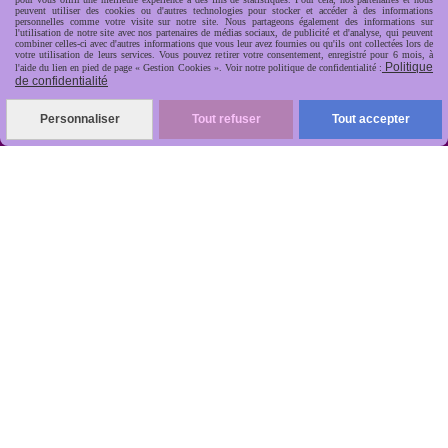
peuvent utiliser des cookies ou d'autres technologies pour stocker et accéder à des informations
personnelles comme votre visite sur notre site. Nous partageons également des informations sur
l'utilisation de notre site avec nos partenaires de médias sociaux, de publicité et d'analyse, qui peuvent
combiner celles-ci avec d'autres informations que vous leur avez fournies ou qu'ils ont collectées lors de
votre utilisation de leurs services. Vous pouvez retirer votre consentement, enregistré pour 6 mois, à
Politique
l'aide du lien en pied de page « Gestion Cookies ». Voir notre politique de confidentialité :
de confidentialité
R
apide, soignée, sécurisée

Personnaliser
Tout refuser
Tout accepter
ANTIKOBJET
Louot
Jean-Noël