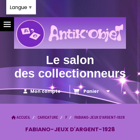
Panneau de gestion des cookies
Langue
▼
Le salon
des collectionneurs
Mon compte
Panier
ACCUEIL
CARICATURE
F
FABIANO-JEUX D'ARGENT-1928
FABIANO-JEUX D'ARGENT-1928