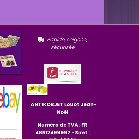
R
apide, soignée,

sécurisée
ANTIKOBJET
Louot
Jean-
Noël
Numéro de TVA : FR
48512499997 - Siret :