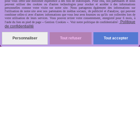
pour vous offrir une meilleure expérience à des fins de statistiques. Pour cela, nos partenaires et nous
peuvent utiliser des cookies ou d'autres technologies pour stocker et accéder à des informations
personnelles comme votre visite sur notre site. Nous partageons également des informations sur
l'utilisation de notre site avec nos partenaires de médias sociaux, de publicité et d'analyse, qui peuvent
combiner celles-ci avec d'autres informations que vous leur avez fournies ou qu'ils ont collectées lors de
votre utilisation de leurs services. Vous pouvez retirer votre consentement, enregistré pour 6 mois, à
Politique
l'aide du lien en pied de page « Gestion Cookies ». Voir notre politique de confidentialité :
de confidentialité
R
apide, soignée, sécurisée

Personnaliser
Tout refuser
Tout accepter
ANTIKOBJET
Louot
Jean-Noël