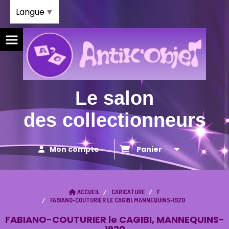
Panneau de gestion des cookies
Langue
▼
Le salon
des collectionneurs
Mon compte
Panier
ACCUEIL
CARICATURE
F
FABIANO-COUTURIER LE CAGIBI, MANNEQUINS-1920
FABIANO-COUTURIER le CAGIBI, MANNEQUINS-