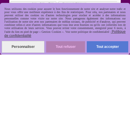
Nous utilisons des cookies pour assurer le bon fonctionnement de notre site et analyser notre trafic et
pour vous offrir une meilleure expérience à des fins de statistiques. Pour cela, nos partenaires et nous
peuvent utiliser des cookies ou d'autres technologies pour stocker et accéder à des informations
personnelles comme votre visite sur notre site. Nous partageons également des informations sur
l'utilisation de notre site avec nos partenaires de médias sociaux, de publicité et d'analyse, qui peuvent
combiner celles-ci avec d'autres informations que vous leur avez fournies ou qu'ils ont collectées lors de
votre utilisation de leurs services. Vous pouvez retirer votre consentement, enregistré pour 6 mois, à
Politique
l'aide du lien en pied de page « Gestion Cookies ». Voir notre politique de confidentialité :
de confidentialité
R
apide, soignée, sécurisée

Personnaliser
Tout refuser
Tout accepter
ANTIKOBJET
Louot
Jean-Noël