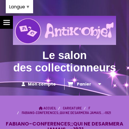
Panneau de gestion des cookies
Langue
▼
Le salon
des collectionneurs
Mon compte
Panier
ACCUEIL
CARICATURE
F
FABIANO-CONFERENCES;;QUI NE DESARMERA JAMAIS...-1921
FABIANO-CONFERENCES;;QUI NE DESARMERA