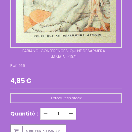
FABIANO-CONFERENCES;;QUI NE DESARMERA
JAMAIS...-1921
Ref :
165
4,85
€
1
produit en stock
Quantité :
AJOUTER AU PANIER