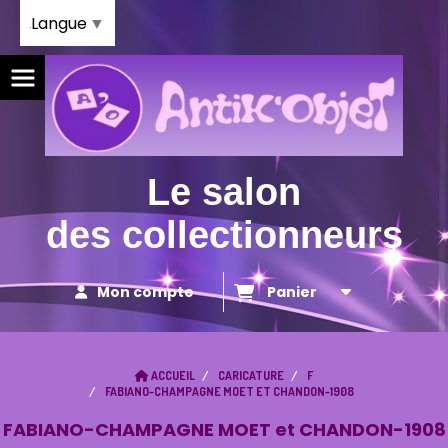
Panneau de gestion des cookies
Langue
▼
Le salon
des collectionneurs
Mon compte
Panier
ACCUEIL
CARICATURE
F
FABIANO-CHAMPAGNE MOET ET CHANDON-1908
FABIANO-CHAMPAGNE MOET et CHANDON-1908