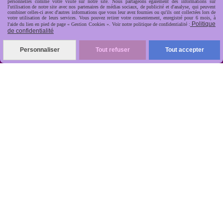
personnelles comme votre visite sur notre site. Nous partageons également des informations sur
l'utilisation de notre site avec nos partenaires de médias sociaux, de publicité et d'analyse, qui peuvent
combiner celles-ci avec d'autres informations que vous leur avez fournies ou qu'ils ont collectées lors de
votre utilisation de leurs services. Vous pouvez retirer votre consentement, enregistré pour 6 mois, à
Politique
l'aide du lien en pied de page « Gestion Cookies ». Voir notre politique de confidentialité :
de confidentialité
R
apide, soignée, sécurisée

Personnaliser
Tout refuser
Tout accepter
ANTIKOBJET
Louot
Jean-Noël