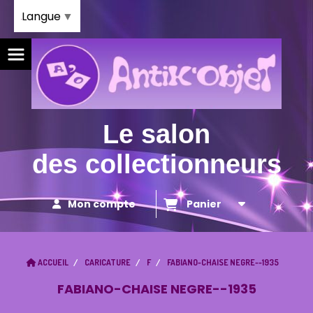
Panneau de gestion des cookies
Langue
▼
Le salon
des collectionneurs
Mon compte
Panier
ACCUEIL
CARICATURE
F
FABIANO-CHAISE NEGRE--1935
FABIANO-CHAISE NEGRE--1935