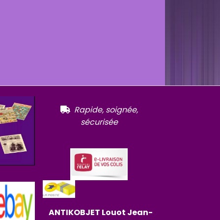
R
apide, soignée,

sécurisée
ANTIKOBJET
Louot
Jean-