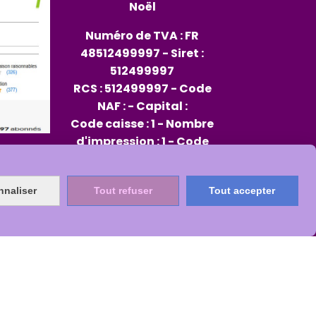
Noël
Numéro de TVA : FR
48512499997 - Siret :
512499997
RCS : 512499997 - Code
NAF : - Capital :
Code caisse : 1 - Nombre
d'impression : 1 - Code
opérateur : 96
Rep PAP FR334013_01JXMD
nnaliser
Tout refuser
Tout accepter
Citeo 564482
s
Mon Compte
Créer un site internet