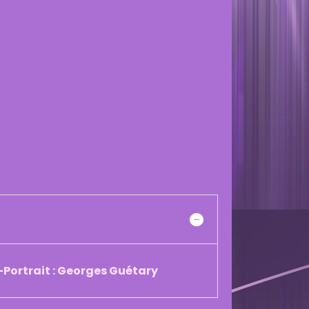
-Portrait : Georges Guétary