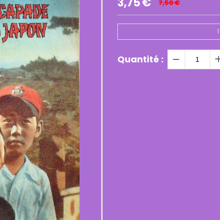
3,75
€
7,50
€
1
Quantité :