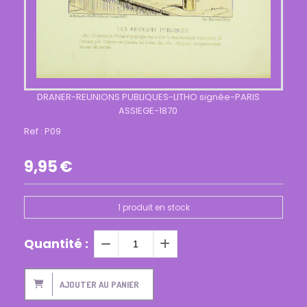
DRANER-REUNIONS PUBLIQUES-LITHO signée-PARIS
ASSIEGE-1870
Ref :
P09
9,95
€
1
produit en stock
Quantité :
AJOUTER AU PANIER