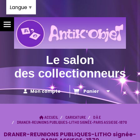
Panneau de gestion des cookies
Langue
▼
Le salon
des collectionneurs
Mon compte
Panier
ACCUEIL
CARICATURE
D À E
DRANER-REUNIONS PUBLIQUES-LITHO SIGNÉE-PARIS ASSIEGE-1870
DRANER-REUNIONS PUBLIQUES-LITHO signée-