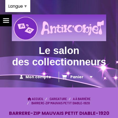
Panneau de gestion des cookies
Langue
▼
Le salon
des collectionneurs
Mon compte
Panier
ACCUEIL
CARICATURE
A À BARRÈRE
BARRERE-ZIP MAUVAIS PETIT DIABLE-1920
BARRERE-ZIP MAUVAIS PETIT DIABLE-1920