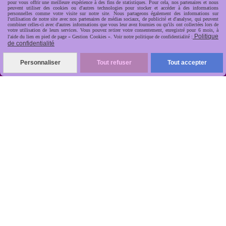
pour vous offrir une meilleure expérience à des fins de statistiques. Pour cela, nos partenaires et nous
peuvent utiliser des cookies ou d'autres technologies pour stocker et accéder à des informations
personnelles comme votre visite sur notre site. Nous partageons également des informations sur
l'utilisation de notre site avec nos partenaires de médias sociaux, de publicité et d'analyse, qui peuvent
combiner celles-ci avec d'autres informations que vous leur avez fournies ou qu'ils ont collectées lors de
votre utilisation de leurs services. Vous pouvez retirer votre consentement, enregistré pour 6 mois, à
Politique
l'aide du lien en pied de page « Gestion Cookies ». Voir notre politique de confidentialité :
de confidentialité
R
apide, soignée, sécurisée

Personnaliser
Tout refuser
Tout accepter
ANTIKOBJET
Louot
Jean-Noël