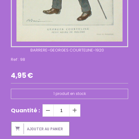
BARRERE-GEORGES COURTELINE-1920
Ref :
98
4,95
€
1
produit en stock
Quantité :
AJOUTER AU PANIER