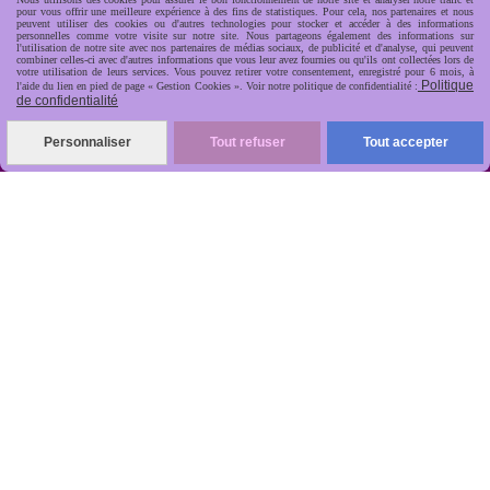
pour vous offrir une meilleure expérience à des fins de statistiques. Pour cela, nos partenaires et nous
peuvent utiliser des cookies ou d'autres technologies pour stocker et accéder à des informations
personnelles comme votre visite sur notre site. Nous partageons également des informations sur
l'utilisation de notre site avec nos partenaires de médias sociaux, de publicité et d'analyse, qui peuvent
combiner celles-ci avec d'autres informations que vous leur avez fournies ou qu'ils ont collectées lors de
votre utilisation de leurs services. Vous pouvez retirer votre consentement, enregistré pour 6 mois, à
Politique
l'aide du lien en pied de page « Gestion Cookies ». Voir notre politique de confidentialité :
de confidentialité
R
apide, soignée, sécurisée

Personnaliser
Tout refuser
Tout accepter
ANTIKOBJET
Louot
Jean-Noël