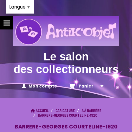
Panneau de gestion des cookies
Langue
▼
Le salon
des collectionneurs
Mon compte
Panier
ACCUEIL
CARICATURE
A À BARRÈRE
BARRERE-GEORGES COURTELINE-1920
BARRERE-GEORGES COURTELINE-1920