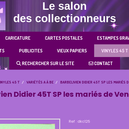
Le salon
des collectionneurs
CARICATURE
CARTES POSTALES
ESTAMPES GRA
TS
PUBLICITES
VIEUX PAPIERS
VINYLES 45 T
RECHERCHER SUR LE SITE
CONTACT
INYLES 45 T
VARIÉTÉS A À BE
BARBELIVIEN DIDIER 45T SP LES MARIÉS 
ien Didier 45T SP les mariés de Ve
Ref :
dkc125