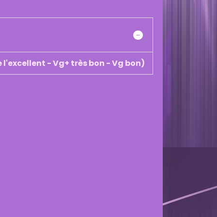
 l'excellent - Vg+ très bon - Vg bon)