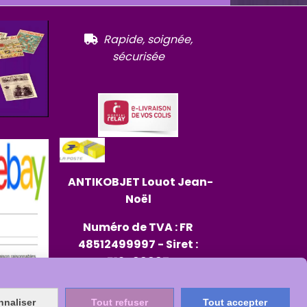
R
apide, soignée,

sécurisée
ANTIKOBJET
Louot
Jean-
Noël
Numéro de TVA : FR
48512499997 - Siret :
512499997
RCS : 512499997 - Code
NAF : - Capital :
nnaliser
Tout refuser
Tout accepter