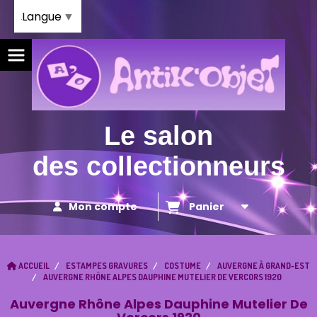
Panneau de gestion des cookies
Langue
▼
Le salon
des collectionneurs
Mon compte
Panier
ACCUEIL
ESTAMPES GRAVURES
COSTUME
AUVERGNE À GRAND-EST
AUVERGNE RHÔNE ALPES DAUPHINE MUTELIER DE VERCORS 1920
Auvergne Rhône Alpes Dauphine Mutelier De