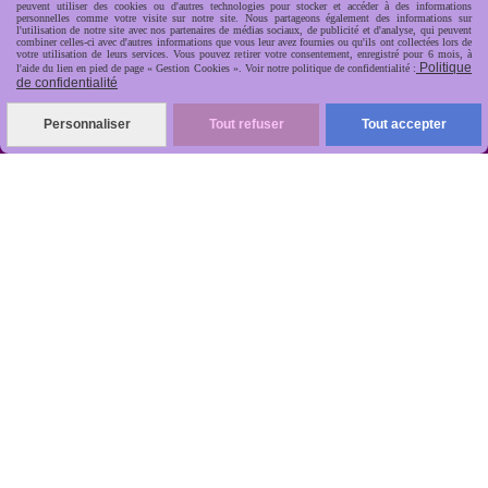
peuvent utiliser des cookies ou d'autres technologies pour stocker et accéder à des informations
personnelles comme votre visite sur notre site. Nous partageons également des informations sur
l'utilisation de notre site avec nos partenaires de médias sociaux, de publicité et d'analyse, qui peuvent
combiner celles-ci avec d'autres informations que vous leur avez fournies ou qu'ils ont collectées lors de
votre utilisation de leurs services. Vous pouvez retirer votre consentement, enregistré pour 6 mois, à
Politique
l'aide du lien en pied de page « Gestion Cookies ». Voir notre politique de confidentialité :
de confidentialité
R
apide, soignée, sécurisée

Personnaliser
Tout refuser
Tout accepter
ANTIKOBJET
Louot
Jean-Noël