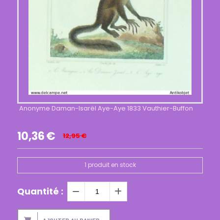
Anonyme Daman-Isarël Aye-Aye 1833 Vauthier-Buffon
10,36
€
12,95
€
1
produit en stock
Quantité :