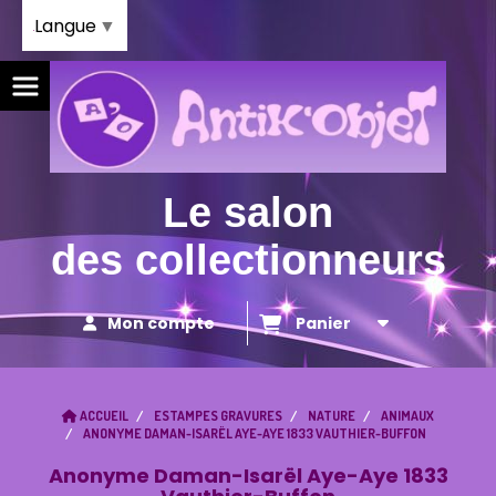
Panneau de gestion des cookies
Langue
▼
Le salon
des collectionneurs
Mon compte
Panier
ACCUEIL
ESTAMPES GRAVURES
NATURE
ANIMAUX
ANONYME DAMAN-ISARËL AYE-AYE 1833 VAUTHIER-BUFFON
Anonyme Daman-Isarël Aye-Aye 1833