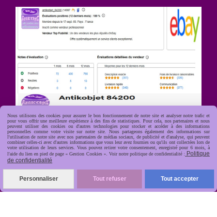
Nous utilisons des cookies pour assurer le bon fonctionnement de notre site et analyser notre trafic et
pour vous offrir une meilleure expérience à des fins de statistiques. Pour cela, nos partenaires et nous
R
apide, soignée, sécurisée

peuvent utiliser des cookies ou d'autres technologies pour stocker et accéder à des informations
personnelles comme votre visite sur notre site. Nous partageons également des informations sur
l'utilisation de notre site avec nos partenaires de médias sociaux, de publicité et d'analyse, qui peuvent
combiner celles-ci avec d'autres informations que vous leur avez fournies ou qu'ils ont collectées lors de
votre utilisation de leurs services. Vous pouvez retirer votre consentement, enregistré pour 6 mois, à
Politique
l'aide du lien en pied de page « Gestion Cookies ». Voir notre politique de confidentialité :
de confidentialité
Personnaliser
Tout refuser
Tout accepter