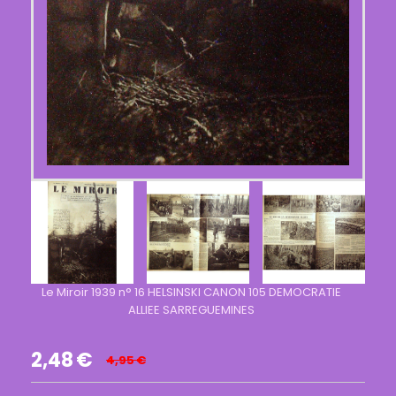
Le Miroir 1939 n° 16 HELSINSKI CANON 105 DEMOCRATIE
ALLIEE SARREGUEMINES
2,48
€
4,95
€