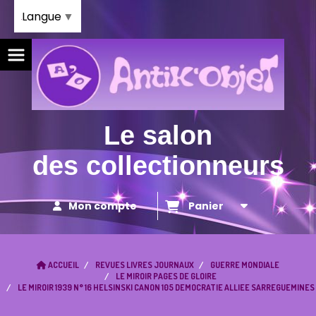
Panneau de gestion des cookies
Langue
▼
Le salon
des collectionneurs
Mon compte
Panier
ACCUEIL
REVUES LIVRES JOURNAUX
GUERRE MONDIALE
LE MIROIR PAGES DE GLOIRE
LE MIROIR 1939 N° 16 HELSINSKI CANON 105 DEMOCRATIE ALLIEE SARREGUEMINES