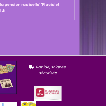
'la pension radicelle' 'Placid et
ldi'
R
apide, soignée,

sécurisée