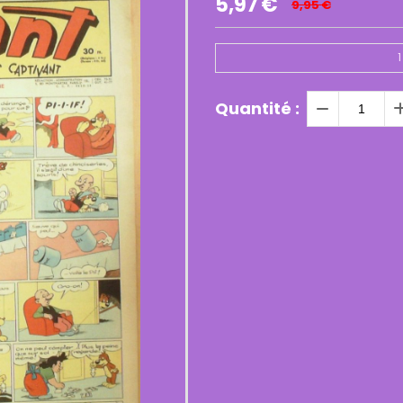
5,97
€
9,95
€
1
Quantité :