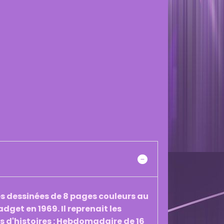
es dessinées de 8 pages couleurs au
dget en 1969. Il reprenait les
s d'histoires : Hebdomadaire de 16