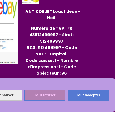
ANTIKOBJET
Louot
Jean-
Noël
Numéro de TVA : FR
48512499997 - Siret :
512499997
RCS : 512499997 - Code
NAF : - Capital :
Code caisse : 1 - Nombre
d'impression : 1 - Code
opérateur : 96
Rep PAP FR334013_01JXMD
Citeo 564482
nnaliser
Tout refuser
Tout accepter
s
Mon Compte
Créer un site internet