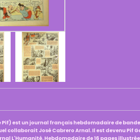
 de Pif) est un journal français hebdomadaire de band
 collaborait José Cabrero Arnal. Il est devenu Pif Ga
urnal L'Humanité. Hebdomadaire de 16 pages illustrée