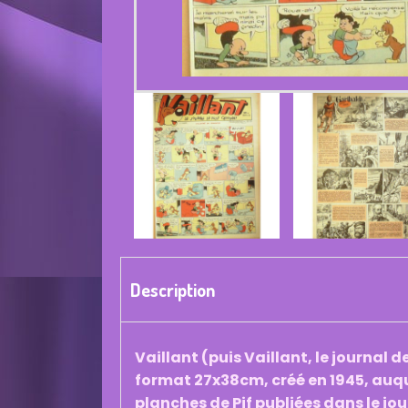
Description
Vaillant (puis Vaillant, le journal
format 27x38cm, créé en 1945, auquel
planches de Pif publiées dans le jo