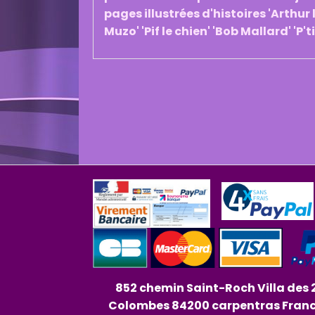
pages illustrées d'histoires 'Arthur l
Muzo' 'Pif le chien' 'Bob Mallard' 'P't
852 chemin Saint-Roch Villa des 
Colombes 84200 carpentras Fran