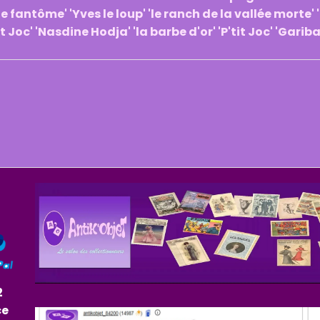
e fantôme' 'Yves le loup' 'le ranch de la vallée morte' 
it Joc' 'Nasdine Hodja' 'la barbe d'or' 'P'tit Joc' 'Gariba
2
ce