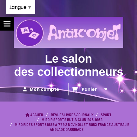
Panneau de gestion des cookies
Langue
▼
Le salon
des collectionneurs
Mon compte
Panier
ACCUEIL
REVUES LIVRES JOURNAUX
SPORT
MIROIR SPORTS BUT & CLUB 1948-1963
MIROIR DES SPORTS 1959 # 770 2 NOV NOLLET ROUX FRANCE AUSTRALIE
ANGLADE DARRIGADE