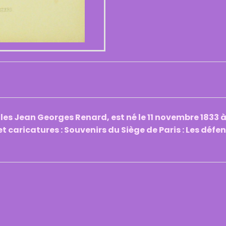
ules Jean Georges Renard, est né le 11 novembre 1833 à
t caricatures : Souvenirs du Siège de Paris : Les défe