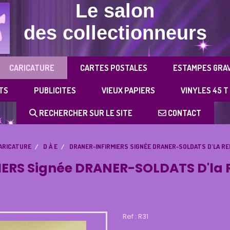
Le salon
des collectionneurs
CARICATURE
CARTES POSTALES
ESTAMPES GRA
TS
PUBLICITES
VIEUX PAPIERS
VINYLES 45 T
RECHERCHER SUR LE SITE
CONTACT
ARICATURE
D À E
DRANER-INFIRMIERS SIGNÉE DRANER-SOLDATS D'LA R
ERS Signée DRANER-SOLDATS D'la 
Ref :
R31