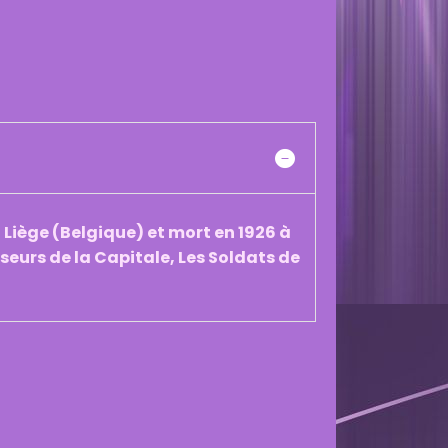
 Liège (Belgique) et mort en 1926 à
nseurs de la Capitale, Les Soldats de