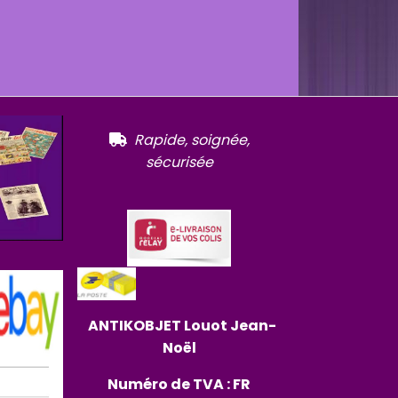
R
apide, soignée,

sécurisée
ANTIKOBJET
Louot
Jean-
Noël
Numéro de TVA : FR