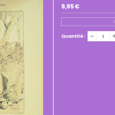
9,95
€
1
Quantité :