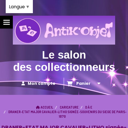
Panneau de gestion des cookies
Langue
▼
Le salon
des collectionneurs
Mon compte
Panier
ACCUEIL
CARICATURE
D À E
DRANER-ETAT MAJOR CAVALIER-LITHO SIGNÉE-SOUVENIRS DU SIEGE DE PARIS-
1870
DRANER-ETAT MAJOR CAVALIER-LITHO signée-