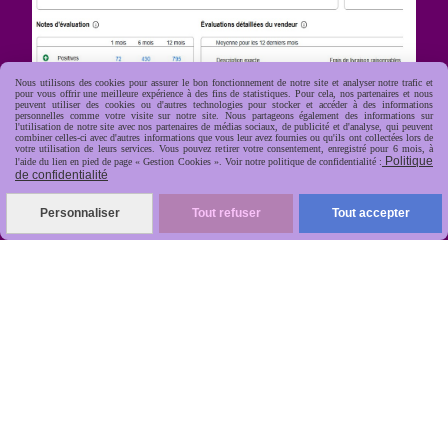
Nous utilisons des cookies pour assurer le bon fonctionnement de notre site et analyser notre trafic et
pour vous offrir une meilleure expérience à des fins de statistiques. Pour cela, nos partenaires et nous
peuvent utiliser des cookies ou d'autres technologies pour stocker et accéder à des informations
personnelles comme votre visite sur notre site. Nous partageons également des informations sur
l'utilisation de notre site avec nos partenaires de médias sociaux, de publicité et d'analyse, qui peuvent
combiner celles-ci avec d'autres informations que vous leur avez fournies ou qu'ils ont collectées lors de
votre utilisation de leurs services. Vous pouvez retirer votre consentement, enregistré pour 6 mois, à
Politique
R
apide, soignée, sécurisée
l'aide du lien en pied de page « Gestion Cookies ». Voir notre politique de confidentialité :

de confidentialité
Personnaliser
Tout refuser
Tout accepter