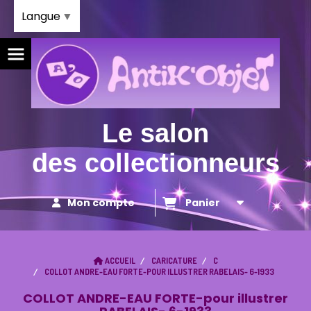
Panneau de gestion des cookies
Langue
▼
Le salon
des collectionneurs
Mon compte
Panier
ACCUEIL
CARICATURE
C
COLLOT ANDRE-EAU FORTE-POUR ILLUSTRER RABELAIS- 6-1933
COLLOT ANDRE-EAU FORTE-pour illustrer