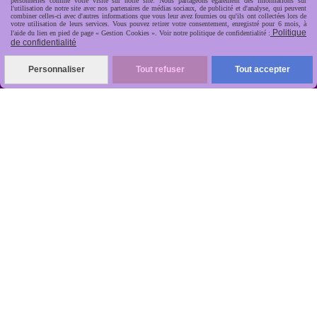
personnelles comme votre visite sur notre site. Nous partageons également des informations sur
l'utilisation de notre site avec nos partenaires de médias sociaux, de publicité et d'analyse, qui peuvent
combiner celles-ci avec d'autres informations que vous leur avez fournies ou qu'ils ont collectées lors de
votre utilisation de leurs services. Vous pouvez retirer votre consentement, enregistré pour 6 mois, à
Politique
l'aide du lien en pied de page « Gestion Cookies ». Voir notre politique de confidentialité :
de confidentialité
R
apide, soignée, sécurisée

Personnaliser
Tout refuser
Tout accepter
ANTIKOBJET
Louot
Jean-Noël