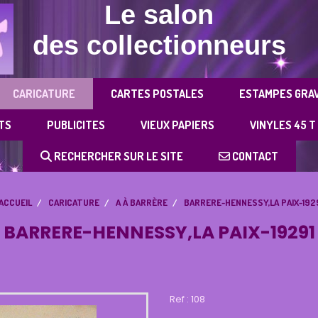
Le salon
des collectionneurs
CARICATURE
CARTES POSTALES
ESTAMPES GRA
TS
PUBLICITES
VIEUX PAPIERS
VINYLES 45 T
RECHERCHER SUR LE SITE
CONTACT
ACCUEIL
CARICATURE
A À BARRÈRE
BARRERE-HENNESSY,LA PAIX-192
BARRERE-HENNESSY,LA PAIX-19291
Ref :
108