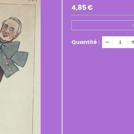
4,85
€
1
Quantité :