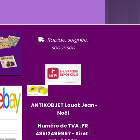
R
apide, soignée,

sécurisée
ANTIKOBJET
Louot
Jean-
Noël
Numéro de TVA : FR
48512499997 - Siret :