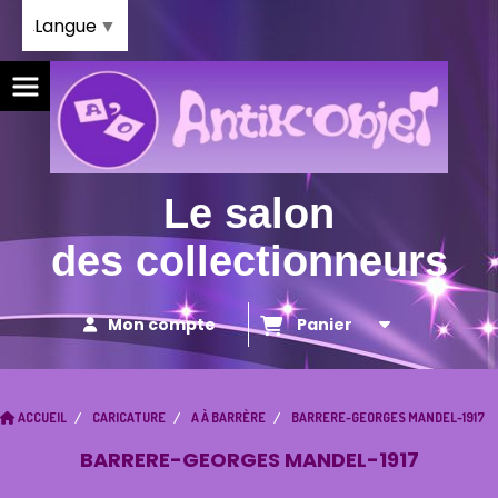
Panneau de gestion des cookies
Langue
▼
Le salon
des collectionneurs
Mon compte
Panier
ACCUEIL
CARICATURE
A À BARRÈRE
BARRERE-GEORGES MANDEL-1917
BARRERE-GEORGES MANDEL-1917