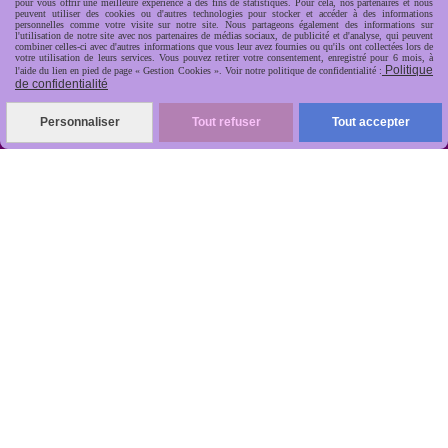
pour vous offrir une meilleure expérience à des fins de statistiques. Pour cela, nos partenaires et nous
peuvent utiliser des cookies ou d'autres technologies pour stocker et accéder à des informations
personnelles comme votre visite sur notre site. Nous partageons également des informations sur
l'utilisation de notre site avec nos partenaires de médias sociaux, de publicité et d'analyse, qui peuvent
combiner celles-ci avec d'autres informations que vous leur avez fournies ou qu'ils ont collectées lors de
votre utilisation de leurs services. Vous pouvez retirer votre consentement, enregistré pour 6 mois, à
Politique
l'aide du lien en pied de page « Gestion Cookies ». Voir notre politique de confidentialité :
de confidentialité
R
apide, soignée, sécurisée

Personnaliser
Tout refuser
Tout accepter
ANTIKOBJET
Louot
Jean-Noël