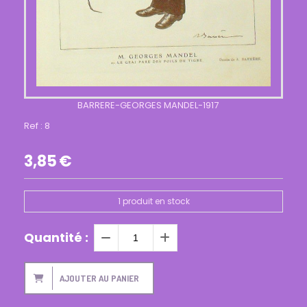
BARRERE-GEORGES MANDEL-1917
Ref :
8
3,85
€
1
produit en stock
Quantité :
AJOUTER AU PANIER