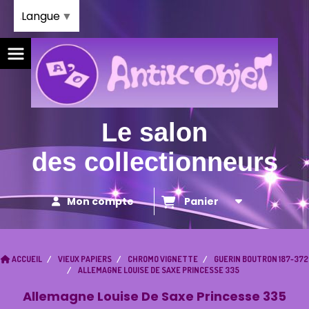
Panneau de gestion des cookies
Langue
▼
Le salon
des collectionneurs
Mon compte
Panier
ACCUEIL
VIEUX PAPIERS
CHROMO VIGNETTE
GUERIN BOUTRON 187-372
ALLEMAGNE LOUISE DE SAXE PRINCESSE 335
Allemagne Louise De Saxe Princesse 335