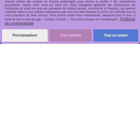
peuvent utiliser des cookies ou d'autres technologies pour stocker et accéder à des informations
personnelles comme votre visite sur notre site. Nous partageons également des informations sur
l'utilisation de notre site avec nos partenaires de médias sociaux, de publicité et d'analyse, qui peuvent
combiner celles-ci avec d'autres informations que vous leur avez fournies ou qu'ils ont collectées lors de
votre utilisation de leurs services. Vous pouvez retirer votre consentement, enregistré pour 6 mois, à
Politique
l'aide du lien en pied de page « Gestion Cookies ». Voir notre politique de confidentialité :
de confidentialité
R
apide, soignée, sécurisée

Personnaliser
Tout refuser
Tout accepter
ANTIKOBJET
Louot
Jean-Noël