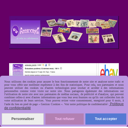
Nous utilisons des cookies pour assurer le bon fonctionnement de notre site et analyser notre trafic et
pour vous offrir une meilleure expérience à des fins de statistiques. Pour cela, nos partenaires et nous
peuvent utiliser des cookies ou d'autres technologies pour stocker et accéder à des informations
personnelles comme votre visite sur notre site. Nous partageons également des informations sur
l'utilisation de notre site avec nos partenaires de médias sociaux, de publicité et d'analyse, qui peuvent
combiner celles-ci avec d'autres informations que vous leur avez fournies ou qu'ils ont collectées lors de
votre utilisation de leurs services. Vous pouvez retirer votre consentement, enregistré pour 6 mois, à
Politique
l'aide du lien en pied de page « Gestion Cookies ». Voir notre politique de confidentialité :
de confidentialité
Personnaliser
Tout refuser
Tout accepter