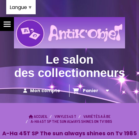
Panneau de gestion des cookies
Langue
▼
Le salon
des collectionneurs
Mon compte
Panier
ACCUEIL
VINYLES 45 T
VARIÉTÉS A À BE
A-HA 45T SP THE SUN ALWAYS SHINES ON TV 1985
A-Ha 45T SP The sun always shines on Tv 1985