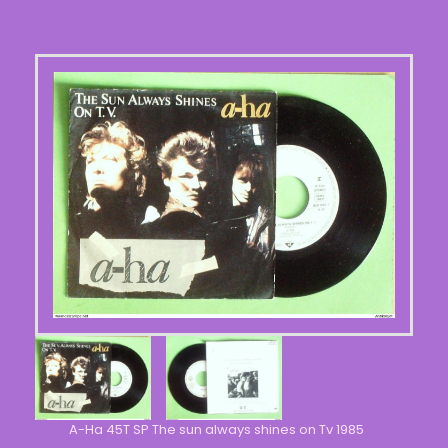
A-Ha 45T SP The sun always shines on Tv 1985