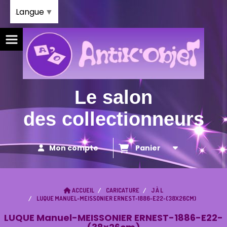
Panneau de gestion des cookies
Langue
▼
Le salon
des collectionneurs
Mon compte
Panier
ACCUEIL
CARICATURE
J À L
LUQUE MANUEL-MEISSONIER ERNEST-1886-E22-(38X26CM)
LUQUE Manuel-MEISSONIER ERNEST-1886-E22-