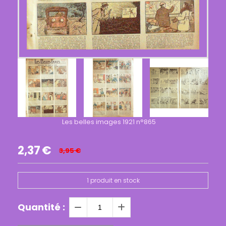
Les belles images 1921 n°865
2,37
€
3,95
€
1
produit en stock
Quantité :