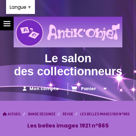
Panneau de gestion des cookies
Langue
▼
Le salon
des collectionneurs
Mon compte
Panier
ACCUEIL
BANDE DESSINEE
REVUE
LES BELLES IMAGES 1921 N°865
Les belles images 1921 n°865