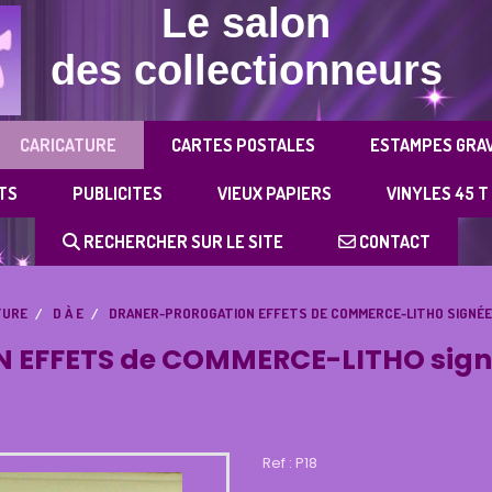
Le salon
des collectionneurs
CARICATURE
CARTES POSTALES
ESTAMPES GRA
TS
PUBLICITES
VIEUX PAPIERS
VINYLES 45 T
RECHERCHER SUR LE SITE
CONTACT
TURE
D À E
DRANER-PROROGATION EFFETS DE COMMERCE-LITHO SIGNÉE
EFFETS de COMMERCE-LITHO signé
Ref :
P18