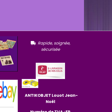
R
apide, soignée,

sécurisée
ANTIKOBJET
Louot
Jean-
Noël
Numéro de TVA : FR