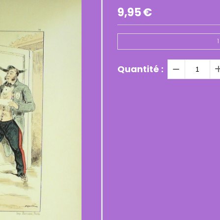
9,95
€
1
Quantité :