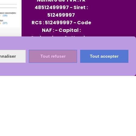
48512499997 - Siret :
512499997
RCS : 512499997 - Code
NAF : - Capital :
Code caisse : 1 - Nombre
d'impression : 1 - Code
opérateur : 96
nnaliser
Tout refuser
Tout accepter
Rep PAP FR334013_01JXMD
Citeo 564482
s
Mon Compte
Créer un site internet