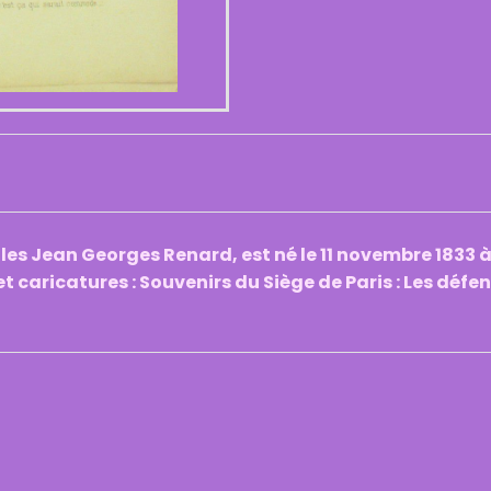
ules Jean Georges Renard, est né le 11 novembre 1833 à
t caricatures : Souvenirs du Siège de Paris : Les défe