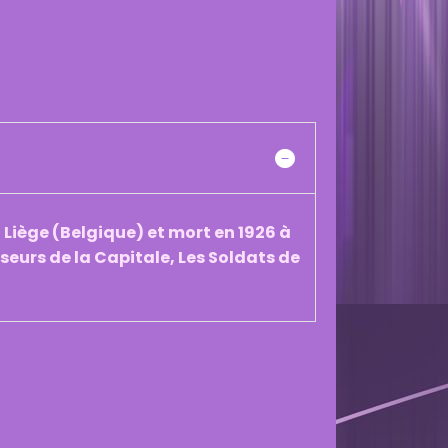
 Liège (Belgique) et mort en 1926 à
nseurs de la Capitale, Les Soldats de