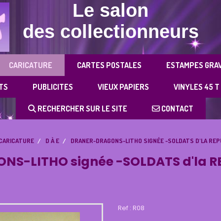
Le salon
des collectionneurs
CARICATURE
CARTES POSTALES
ESTAMPES GRA
TS
PUBLICITES
VIEUX PAPIERS
VINYLES 45 T
RECHERCHER SUR LE SITE
CONTACT
CARICATURE
D À E
DRANER-DRAGONS-LITHO SIGNÉE -SOLDATS D'LA REP
S-LITHO signée -SOLDATS d'la R
Ref :
R08