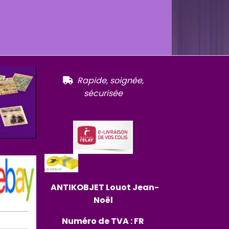
R
apide, soignée,

sécurisée
ANTIKOBJET
Louot
Jean-
Noël
Numéro de TVA : FR