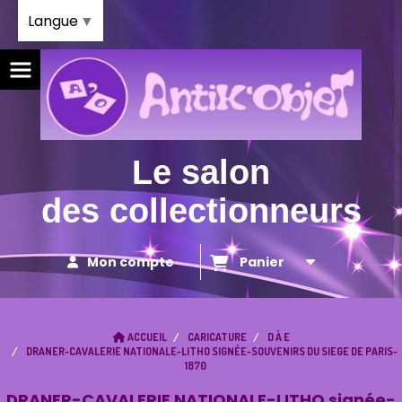
Panneau de gestion des cookies
Langue
▼
Le salon
des collectionneurs
Mon compte
Panier
ACCUEIL
CARICATURE
D À E
DRANER-CAVALERIE NATIONALE-LITHO SIGNÉE-SOUVENIRS DU SIEGE DE PARIS-
1870
DRANER-CAVALERIE NATIONALE-LITHO signée-