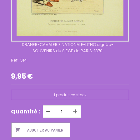
DRANER-CAVALERIE NATIONALE-LITHO signée-
SOUVENIRS du SIEGE de PARIS-1870
Ref :
S14
9,95
€
1
produit en stock
Quantité :
AJOUTER AU PANIER