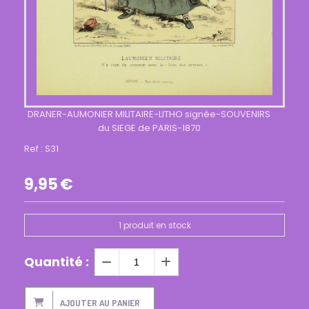
DRANER-AUMONIER MILITAIRE-LITHO signée-SOUVENIRS
du SIEGE de PARIS-1870
Ref :
S31
9,95
€
1
produit en stock
Quantité :
AJOUTER AU PANIER