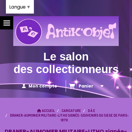
Panneau de gestion des cookies
Langue
▼
Le salon
des collectionneurs
Mon compte
Panier
ACCUEIL
CARICATURE
D À E
DRANER-AUMONIER MILITAIRE-LITHO SIGNÉE-SOUVENIRS DU SIEGE DE PARIS-
1870
DRANER-AUMONIER MILITAIRE-LITHO signée-