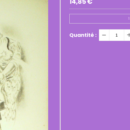
14,85
€
1
Quantité :