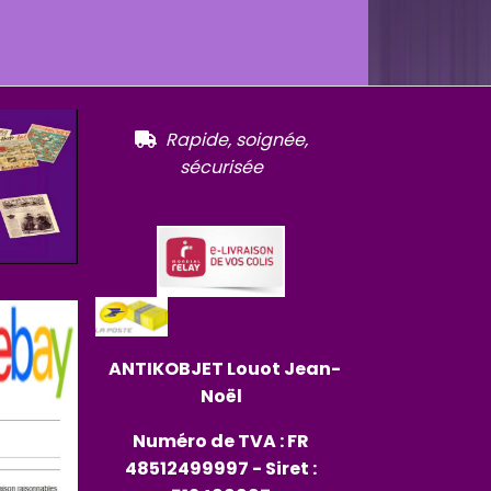
R
apide, soignée,

sécurisée
ANTIKOBJET
Louot
Jean-
Noël
Numéro de TVA : FR
48512499997 - Siret :