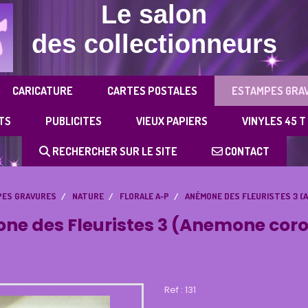
Le salon
des collectionneurs
CARICATURE
CARTES POSTALES
ESTAMPES GRA
TS
PUBLICITES
VIEUX PAPIERS
VINYLES 45 T
RECHERCHER SUR LE SITE
CONTACT
ES GRAVURES
NATURE
FLORALE A-P
ANÉMONE DES FLEURISTES 3 (
e des Fleuristes 3 (Anemone cor
Ref :
131