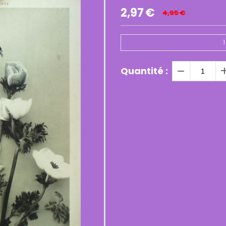
2,97
€
4,95
€
1
Quantité :