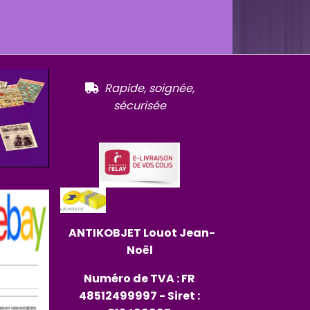
R
apide, soignée,

sécurisée
ANTIKOBJET
Louot
Jean-
Noël
Numéro de TVA : FR
48512499997 - Siret :