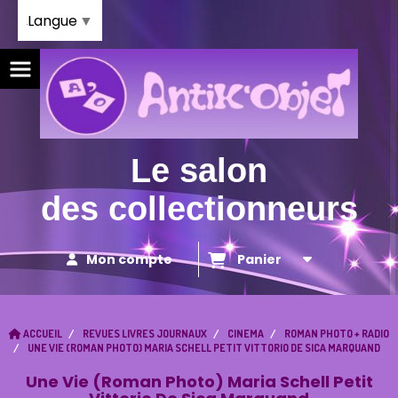
Panneau de gestion des cookies
Langue
▼
Le salon
des collectionneurs
Mon compte
Panier
ACCUEIL
REVUES LIVRES JOURNAUX
CINEMA
ROMAN PHOTO + RADIO
UNE VIE (ROMAN PHOTO) MARIA SCHELL PETIT VITTORIO DE SICA MARQUAND
Une Vie (Roman Photo) Maria Schell Petit