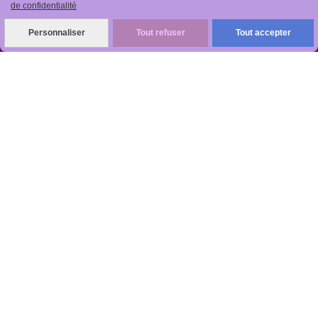
de confidentialité
Personnaliser
Tout refuser
Tout accepter
ANTIKOBJET
Louot
Jean-Noël
Numéro de TVA : FR 48512499997 - Siret :
512499997
RCS : 512499997 - Code NAF : - Capital :
Code caisse : 1 - Nombre d'impression : 1 -
Code opérateur : 96
Rep PAP FR334013_01JXMD
Citeo 564482