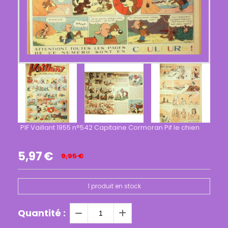
PIF Vaillant 1955 n°542 Capitaine Cormoran Pif le chien
5,97
€
9,95
€
1
produit en stock
Quantité :