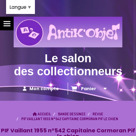
Panneau de gestion des cookies
Langue
▼
Le salon
des collectionneurs
Mon compte
Panier
ACCUEIL
BANDE DESSINEE
REVUE
PIF VAILLANT 1955 N°542 CAPITAINE CORMORAN PIF LE CHIEN
PIF Vaillant 1955 n°542 Capitaine Cormoran Pif