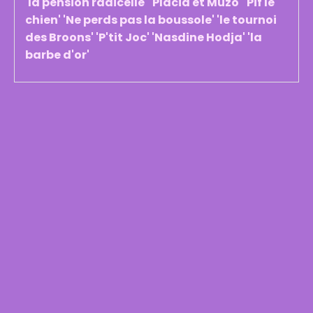
'la pension radicelle' 'Placid et Muzo' 'Pif le
chien' 'Ne perds pas la boussole' 'le tournoi
des Broons' 'P'tit Joc' 'Nasdine Hodja' 'la
barbe d'or'