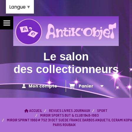
Panneau de gestion des cookies
Langue
▼
Le salon
des collectionneurs
Mon compte
Panier
ACCUEIL
REVUES LIVRES JOURNAUX
SPORT
MIROIR SPORTS BUT & CLUB 1948-1963
MIROIR SPRINT 1960 # 752 31 OCT SUEDE FRANCE DARBOS ANQUETIL CERAMI KOPA
PARIS ROUBAIX