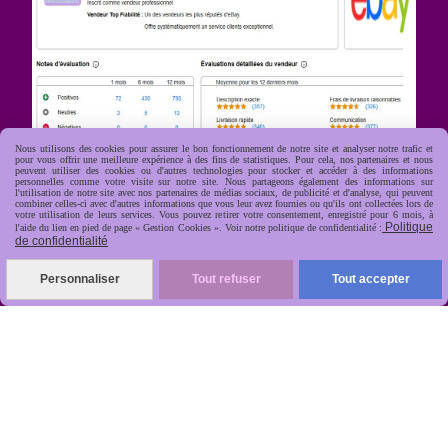
Nous utilisons des cookies pour assurer le bon fonctionnement de notre site et analyser notre trafic et
pour vous offrir une meilleure expérience à des fins de statistiques. Pour cela, nos partenaires et nous
peuvent utiliser des cookies ou d'autres technologies pour stocker et accéder à des informations
personnelles comme votre visite sur notre site. Nous partageons également des informations sur
l'utilisation de notre site avec nos partenaires de médias sociaux, de publicité et d'analyse, qui peuvent
R
apide, soignée, sécurisée

combiner celles-ci avec d'autres informations que vous leur avez fournies ou qu'ils ont collectées lors de
votre utilisation de leurs services. Vous pouvez retirer votre consentement, enregistré pour 6 mois, à
Politique
l'aide du lien en pied de page « Gestion Cookies ». Voir notre politique de confidentialité :
de confidentialité
Personnaliser
Tout refuser
Tout accepter